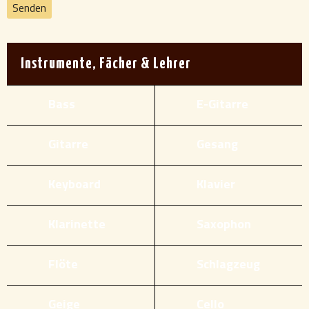
Instrumente, Fächer & Lehrer
Bass
E-Gitarre
Gitarre
Gesang
Keyboard
Klavier
Klarinette
Saxophon
Flöte
Schlagzeug
Geige
Cello